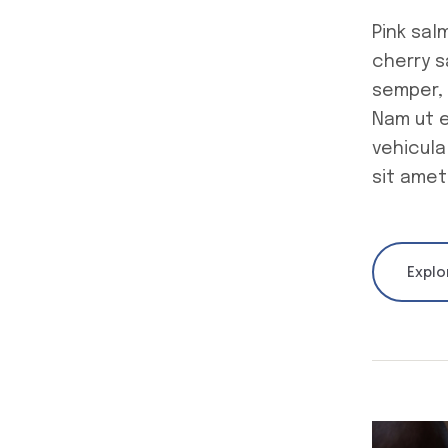
Pink sal
cherry 
semper, 
Nam ut e
vehicula
sit amet
Explo