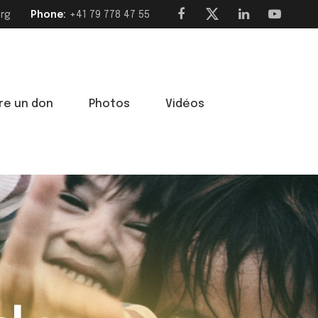
org
Phone:
‭+41 79 778 47 55‬
ire un don
Photos
Vidéos