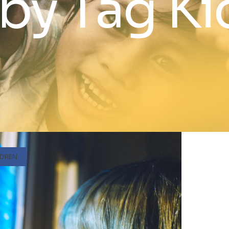
by Tag Ki
LDREN