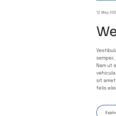
12 May 20
We
Vestibul
semper, 
Nam ut e
vehicula
sit amet
felis el
Explo