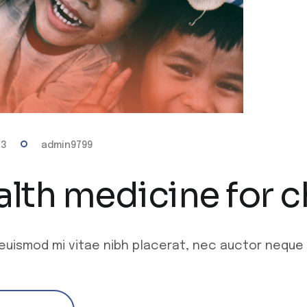
23
admin9799
lth medicine for c
euismod mi vitae nibh placerat, nec auctor neque la