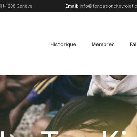
>CH-1206 Genève
Email:
info@fondationchevrolet.
Historique
Membres
Fa