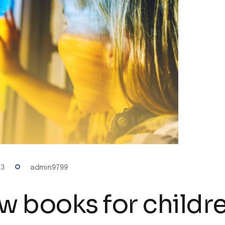
23
admin9799
w books for childr