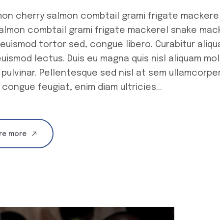
mon cherry salmon combtail grami frigate mackere
salmon combtail grami frigate mackerel snake ma
euismod tortor sed, congue libero. Curabitur aliq
uismod lectus. Duis eu magna quis nisl aliquam mole
 pulvinar. Pellentesque sed nisl at sem ullamcorpe
 congue feugiat, enim diam ultricies...
re more