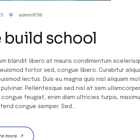
23
admin9799
 build school
um blandit libero at mauris condimentum scelerisq
euismod tortor sed, congue libero. Curabitur aliq
uismod lectus. Duis eu magna quis nisl aliquam mole
 pulvinar. Pellentesque sed nisl at sem ullamcorpe
 congue feugiat, enim diam ultricies turpis, maxim
eifend congue semper. Sed...
re more