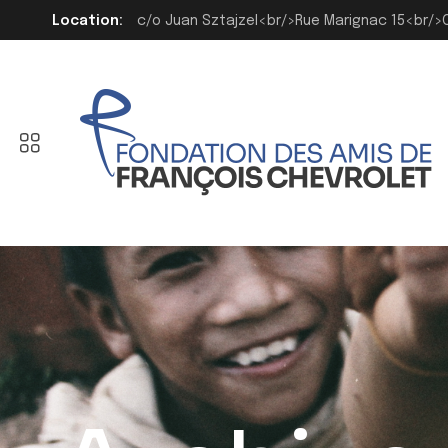
Location:
c/o Juan Sztajzel<br/>Rue Marignac 15<br/